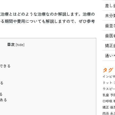
差し
正治療とはどのような治療なのか解説します。治療の
未分
かる期間や費用についても解説しますので、ぜひ参考
歯並
歯医
目次
[
hide
]
矯正
通い
できる
タグ
インビ
る
リット
ウスピ
る
乳歯
予
ある
口呼吸
矯正
後
肉炎
永