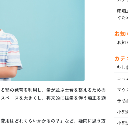
床矯
ぐた
お知
お知
カテ
むし
コラ
マウ
ある顎の発育を利用し、歯が並ぶ土台を整えるための
のスペースを大きくし、将来的に抜歯を伴う矯正を避
予防
小児
「費用はどれくらいかかるの？」など、疑問に思う方
小児