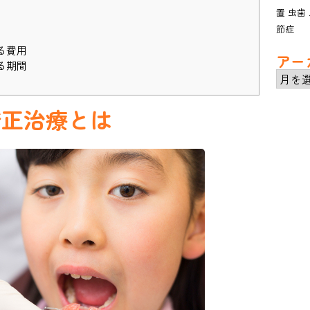
置
虫歯
節症
る費用
アー
る期間
ア
ー
カ
矯正治療とは
イ
ブ