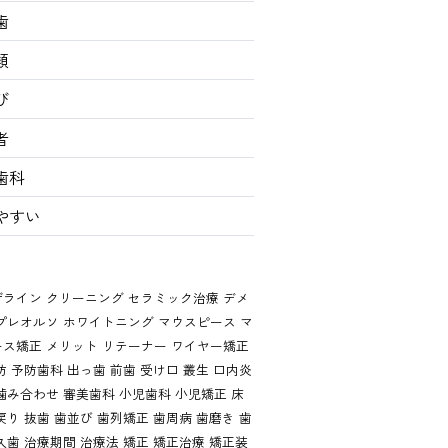
歯
類
び
者
歯科
やすい
ザライン
クリーニング
セラミック治療
デメ
プレオルソ
ホワイトニング
マウスピース
マ
ース矯正
メリット
リテーナー
ワイヤー矯正
防
予防歯科
出っ歯
前歯
受け口
叢生
口内炎
噛み合わせ
審美歯科
小児歯科
小児矯正
床
戻り
抜歯
歯並び
歯列矯正
歯周病
歯磨き
歯
久歯
治療期間
治療法
矯正
矯正治療
矯正装