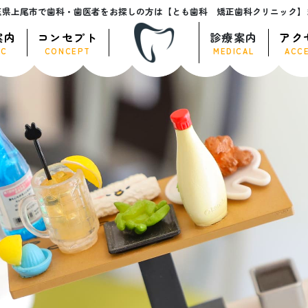
玉県上尾市で歯科・歯医者をお探しの方は【とも歯科 矯正歯科クリニック】
案内
コンセプト
診療案内
アク
IC
CONCEPT
MEDICAL
ACC