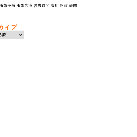
虫歯予防
虫歯治療
装着時間
費用
銀歯
顎関
カイブ