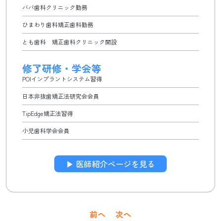
ババ歯科クリニック勤務
ひまわり歯科矯正歯科勤務
とも歯科 矯正歯科クリニック開設
修了研修・学会等
POIインプラントシステム習得
日本非抜歯矯正法研究会会員
TipEdge矯正法習得
小児歯科学会会員
▶︎ 医師紹介ページを見る
投
前へ
次へ