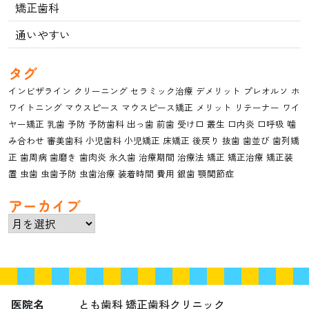
矯正歯科
通いやすい
タグ
インビザライン
クリーニング
セラミック治療
デメリット
プレオルソ
ホ
ワイトニング
マウスピース
マウスピース矯正
メリット
リテーナー
ワイ
ヤー矯正
乳歯
予防
予防歯科
出っ歯
前歯
受け口
叢生
口内炎
口呼吸
噛
み合わせ
審美歯科
小児歯科
小児矯正
床矯正
後戻り
抜歯
歯並び
歯列矯
正
歯周病
歯磨き
歯肉炎
永久歯
治療期間
治療法
矯正
矯正治療
矯正装
置
虫歯
虫歯予防
虫歯治療
装着時間
費用
銀歯
顎関節症
アーカイブ
ア
ー
カ
イ
ブ
医院名
とも歯科 矯正歯科クリニック