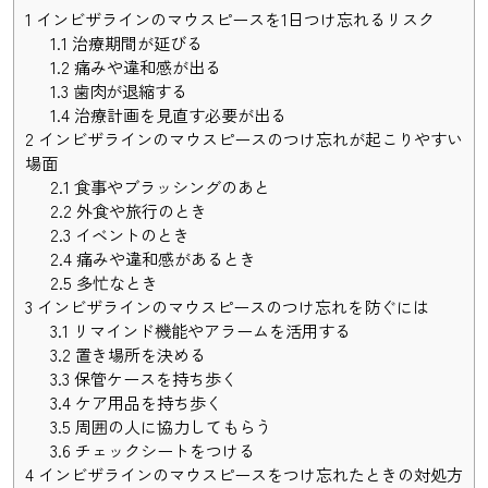
1
インビザラインのマウスピースを1日つけ忘れるリスク
1.1
治療期間が延びる
1.2
痛みや違和感が出る
1.3
歯肉が退縮する
1.4
治療計画を見直す必要が出る
2
インビザラインのマウスピースのつけ忘れが起こりやすい
場面
2.1
食事やブラッシングのあと
2.2
外食や旅行のとき
2.3
イベントのとき
2.4
痛みや違和感があるとき
2.5
多忙なとき
3
インビザラインのマウスピースのつけ忘れを防ぐには
3.1
リマインド機能やアラームを活用する
3.2
置き場所を決める
3.3
保管ケースを持ち歩く
3.4
ケア用品を持ち歩く
3.5
周囲の人に協力してもらう
3.6
チェックシートをつける
4
インビザラインのマウスピースをつけ忘れたときの対処方