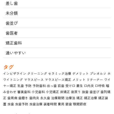
差し歯
未分類
歯並び
歯医者
矯正歯科
通いやすい
タグ
インビザライン
クリーニング
セラミック治療
デメリット
プレオルソ
ホ
ワイトニング
マウスピース
マウスピース矯正
メリット
リテーナー
ワイ
ヤー矯正
乳歯
予防
予防歯科
出っ歯
前歯
受け口
叢生
口内炎
口呼吸
噛
み合わせ
審美歯科
小児歯科
小児矯正
床矯正
後戻り
抜歯
歯並び
歯列矯
正
歯周病
歯磨き
歯肉炎
永久歯
治療期間
治療法
矯正
矯正治療
矯正装
置
虫歯
虫歯予防
虫歯治療
装着時間
費用
銀歯
顎関節症