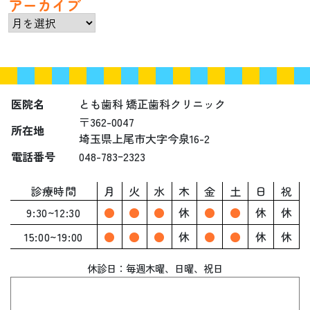
アーカイブ
ア
ー
カ
イ
ブ
医院名
とも歯科 矯正歯科クリニック
〒362-0047
所在地
埼玉県上尾市大字今泉16-2
電話番号
048-783ｰ2323
診療時間
月
火
水
木
金
土
日
祝
9:30~12:30
●
●
●
休
●
●
休
休
15:00~19:00
●
●
●
休
●
●
休
休
休診日：毎週木曜、
日曜、祝日