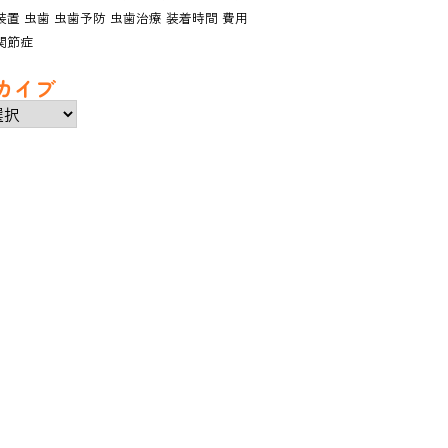
装置
虫歯
虫歯予防
虫歯治療
装着時間
費用
関節症
カイブ