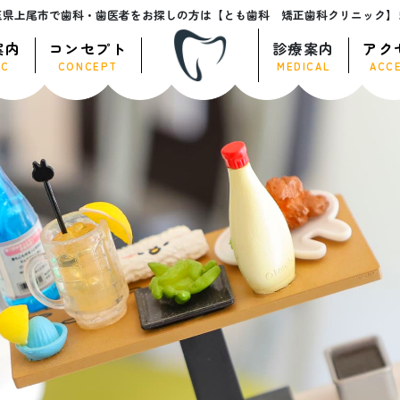
玉県上尾市で歯科・歯医者をお探しの方は【とも歯科 矯正歯科クリニック】
案内
コンセプト
診療案内
アク
IC
CONCEPT
MEDICAL
ACC