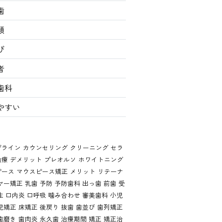
歯
類
び
者
歯科
やすい
ザライン
カウンセリング
クリーニング
セラ
治療
デメリット
プレオルソ
ホワイトニング
ピース
マウスピース矯正
メリット
リテーナ
ヤー矯正
乳歯
予防
予防歯科
出っ歯
前歯
受
生
口内炎
口呼吸
噛み合わせ
審美歯科
小児
児矯正
床矯正
後戻り
抜歯
歯並び
歯列矯正
歯磨き
歯肉炎
永久歯
治療期間
矯正
矯正治