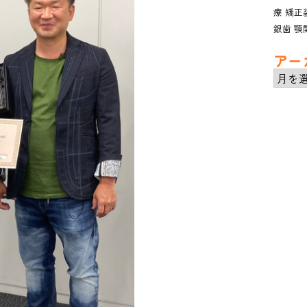
療
矯正
銀歯
顎
アー
ア
ー
カ
イ
ブ