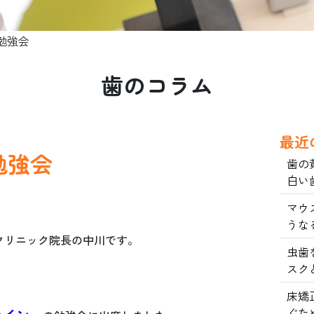
勉強会
歯のコラム
最近
勉強会
歯の
白い
マウ
うな
クリニック院長の中川です。
虫歯
スク
床矯
ぐた