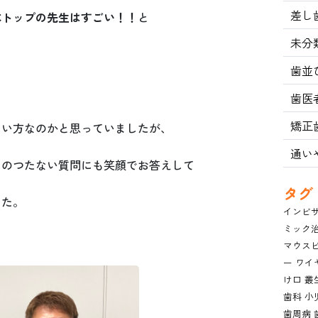
差し
本トップの先生はすごい！！
と
未分
歯並
歯医
矯正
たい方なのかと思っていましたが、
通い
ちのつたない質問にも笑顔でお答えして
タグ
した。
インビ
ミック
マウス
ー
ワイ
け口
叢
歯科
小
歯周病