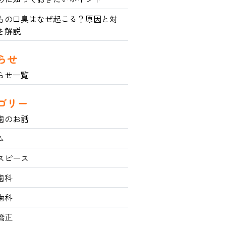
もの口臭はなぜ起こる？原因と対
を解説
らせ
らせ一覧
ゴリー
歯のお話
ム
スピース
歯科
歯科
矯正