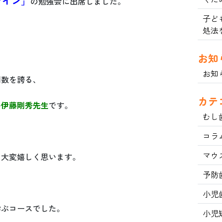
ライン」
の勉強会に出席しました。
子ど
処法
お知
お知
例数を誇る、
カテ
の
伊藤剛秀先生
です。
むし
コラ
マウ
て大変嬉しく思います。
予防
小児
学ぶコースでした。
小児