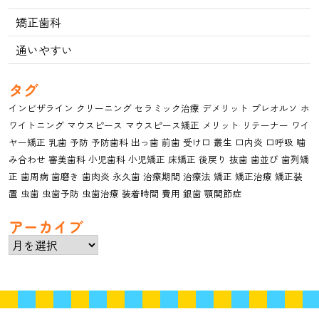
矯正歯科
通いやすい
タグ
インビザライン
クリーニング
セラミック治療
デメリット
プレオルソ
ホ
ワイトニング
マウスピース
マウスピース矯正
メリット
リテーナー
ワイ
ヤー矯正
乳歯
予防
予防歯科
出っ歯
前歯
受け口
叢生
口内炎
口呼吸
噛
み合わせ
審美歯科
小児歯科
小児矯正
床矯正
後戻り
抜歯
歯並び
歯列矯
正
歯周病
歯磨き
歯肉炎
永久歯
治療期間
治療法
矯正
矯正治療
矯正装
置
虫歯
虫歯予防
虫歯治療
装着時間
費用
銀歯
顎関節症
アーカイブ
ア
ー
カ
イ
ブ