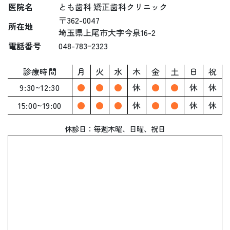
医院名
とも歯科 矯正歯科クリニック
〒362-0047
所在地
埼玉県上尾市大字今泉16-2
電話番号
048-783ｰ2323
診療時間
月
火
水
木
金
土
日
祝
9:30~12:30
●
●
●
休
●
●
休
休
15:00~19:00
●
●
●
休
●
●
休
休
休診日：毎週木曜、
日曜、祝日