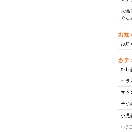
床矯
ぐた
お知
お知
カテ
むし
コラ
マウ
予防
小児
小児