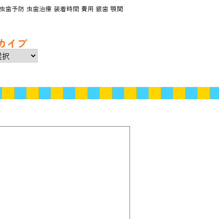
虫歯予防
虫歯治療
装着時間
費用
銀歯
顎関
カイブ