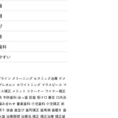
歯
類
び
者
歯科
やすい
ザライン
クリーニング
セラミック治療
デメ
プレオルソ
ホワイトニング
マウスピース
マ
ース矯正
メリット
リテーナー
ワイヤー矯正
防
予防歯科
出っ歯
前歯
受け口
叢生
口内炎
噛み合わせ
審美歯科
小児歯科
小児矯正
床
戻り
抜歯
歯並び
歯列矯正
歯周病
歯磨き
歯
久歯
治療期間
治療法
矯正
矯正治療
矯正装