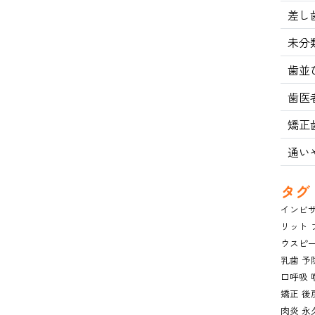
差し
未分
歯並
歯医
矯正
通い
タグ
インビ
リット
ウスピ
乳歯
予
口呼吸
矯正
後
肉炎
永