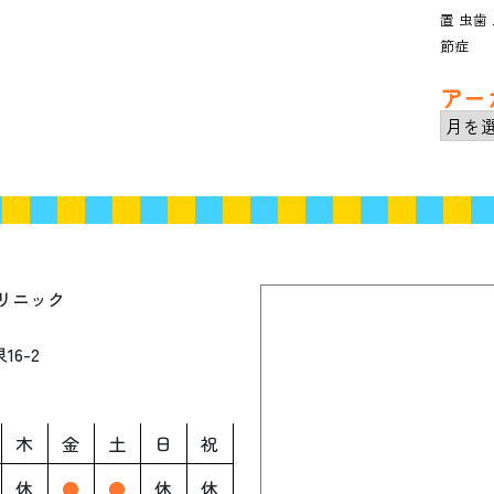
置
虫歯
節症
アー
ア
ー
カ
イ
ブ
リニック
6-2
木
金
土
日
祝
休
●
●
休
休