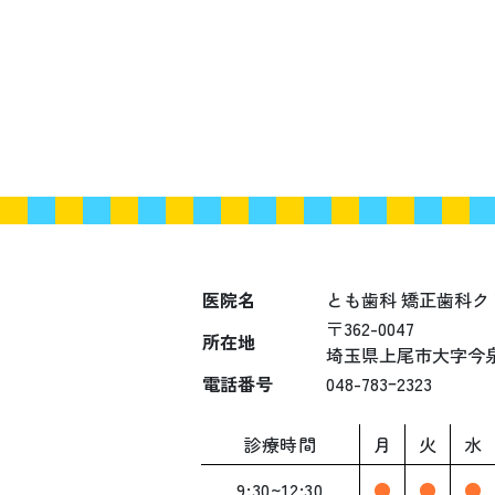
医院名
とも歯科 矯正歯科ク
〒362-0047
所在地
埼玉県上尾市大字今泉1
電話番号
048-783ｰ2323
診療時間
月
火
水
9:30~12:30
●
●
●