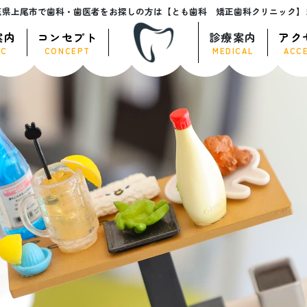
玉県上尾市で歯科・歯医者をお探しの方は【とも歯科 矯正歯科クリニック】
案内
コンセプト
診療案内
アク
IC
CONCEPT
MEDICAL
ACC