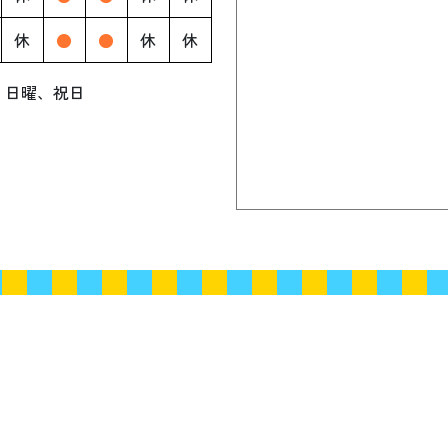
休
●
●
休
休
、
日曜、祝日