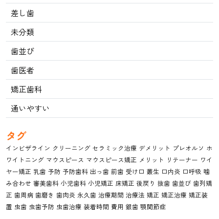
差し歯
未分類
歯並び
歯医者
矯正歯科
通いやすい
タグ
インビザライン
クリーニング
セラミック治療
デメリット
プレオルソ
ホ
ワイトニング
マウスピース
マウスピース矯正
メリット
リテーナー
ワイ
ヤー矯正
乳歯
予防
予防歯科
出っ歯
前歯
受け口
叢生
口内炎
口呼吸
噛
み合わせ
審美歯科
小児歯科
小児矯正
床矯正
後戻り
抜歯
歯並び
歯列矯
正
歯周病
歯磨き
歯肉炎
永久歯
治療期間
治療法
矯正
矯正治療
矯正装
置
虫歯
虫歯予防
虫歯治療
装着時間
費用
銀歯
顎関節症