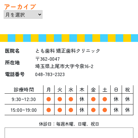
アーカイブ
ア
ー
カ
イ
ブ
医院名
とも歯科 矯正歯科クリニック
〒362-0047
所在地
埼玉県上尾市大字今泉16-2
電話番号
048-783ｰ2323
診療時間
月
火
水
木
金
土
日
祝
9:30~12:30
●
●
●
休
●
●
休
休
15:00~19:00
●
●
●
休
●
●
休
休
休診日：毎週木曜、
日曜、祝日