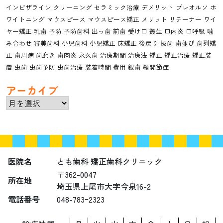
インビザライン
クリーニング
セラミック治療
デメリット
プレオルソ
ホ
ワイトニング
マウスピース
マウスピース矯正
メリット
リテーナー
ワイ
ヤー矯正
乳歯
予防
予防歯科
出っ歯
前歯
受け口
叢生
口内炎
口呼吸
噛
み合わせ
審美歯科
小児歯科
小児矯正
床矯正
後戻り
抜歯
歯並び
歯列矯
正
歯周病
歯磨き
歯肉炎
永久歯
治療期間
治療法
矯正
矯正治療
矯正装
置
虫歯
虫歯予防
虫歯治療
装着時間
費用
銀歯
顎関節症
アーカイブ
ア
ー
カ
イ
ブ
医院名
とも歯科 矯正歯科クリニック
〒362-0047
所在地
埼玉県上尾市大字今泉16-2
電話番号
048-783ｰ2323