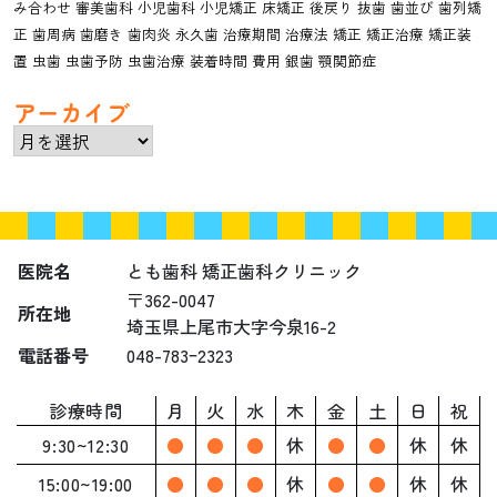
み合わせ
審美歯科
小児歯科
小児矯正
床矯正
後戻り
抜歯
歯並び
歯列矯
正
歯周病
歯磨き
歯肉炎
永久歯
治療期間
治療法
矯正
矯正治療
矯正装
置
虫歯
虫歯予防
虫歯治療
装着時間
費用
銀歯
顎関節症
アーカイブ
ア
ー
カ
イ
ブ
医院名
とも歯科 矯正歯科クリニック
〒362-0047
所在地
埼玉県上尾市大字今泉16-2
電話番号
048-783ｰ2323
診療時間
月
火
水
木
金
土
日
祝
9:30~12:30
●
●
●
休
●
●
休
休
15:00~19:00
●
●
●
休
●
●
休
休