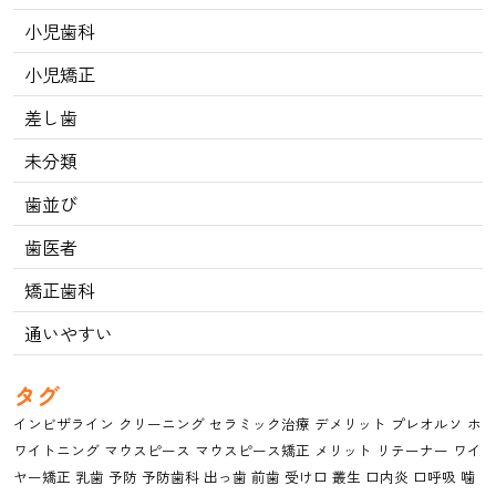
小児歯科
小児矯正
差し歯
未分類
歯並び
歯医者
矯正歯科
通いやすい
タグ
インビザライン
クリーニング
セラミック治療
デメリット
プレオルソ
ホ
ワイトニング
マウスピース
マウスピース矯正
メリット
リテーナー
ワイ
ヤー矯正
乳歯
予防
予防歯科
出っ歯
前歯
受け口
叢生
口内炎
口呼吸
噛