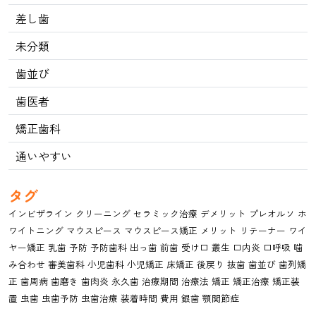
差し歯
未分類
歯並び
歯医者
矯正歯科
通いやすい
タグ
インビザライン
クリーニング
セラミック治療
デメリット
プレオルソ
ホ
ワイトニング
マウスピース
マウスピース矯正
メリット
リテーナー
ワイ
ヤー矯正
乳歯
予防
予防歯科
出っ歯
前歯
受け口
叢生
口内炎
口呼吸
噛
み合わせ
審美歯科
小児歯科
小児矯正
床矯正
後戻り
抜歯
歯並び
歯列矯
正
歯周病
歯磨き
歯肉炎
永久歯
治療期間
治療法
矯正
矯正治療
矯正装
置
虫歯
虫歯予防
虫歯治療
装着時間
費用
銀歯
顎関節症