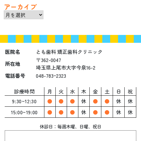
アーカイブ
ア
ー
カ
イ
ブ
医院名
とも歯科 矯正歯科クリニック
〒362-0047
所在地
埼玉県上尾市大字今泉16-2
電話番号
048-783ｰ2323
診療時間
月
火
水
木
金
土
日
祝
9:30~12:30
●
●
●
休
●
●
休
休
15:00~19:00
●
●
●
休
●
●
休
休
休診日：毎週木曜、
日曜、祝日