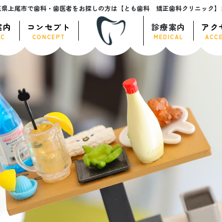
玉県上尾市で歯科・歯医者をお探しの方は【とも歯科 矯正歯科クリニック】
案内
コンセプト
診療案内
アク
IC
CONCEPT
MEDICAL
ACC