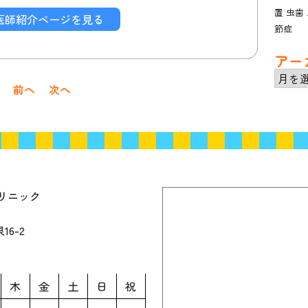
置
虫歯
 医師紹介ページを見る
節症
アー
ア
前へ
次へ
ー
カ
イ
ブ
リニック
6-2
木
金
土
日
祝