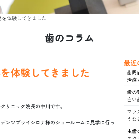
器を体験してきました
歯のコラム
最近
器を体験してきました
歯周
治療
歯の
白い
科クリニック院長の中川です。
マウ
うな
のデンツプライシロナ様のショールームに見学に行っ
虫歯
スク