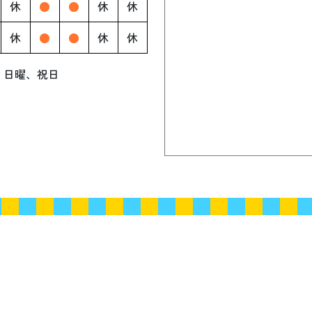
休
●
●
休
休
休
●
●
休
休
、
日曜、祝日