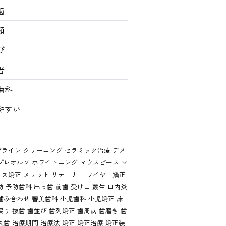
歯
類
び
者
歯科
やすい
ザライン
クリーニング
セラミック治療
デメ
プレオルソ
ホワイトニング
マウスピース
マ
ース矯正
メリット
リテーナー
ワイヤー矯正
防
予防歯科
出っ歯
前歯
受け口
叢生
口内炎
噛み合わせ
審美歯科
小児歯科
小児矯正
床
戻り
抜歯
歯並び
歯列矯正
歯周病
歯磨き
歯
久歯
治療期間
治療法
矯正
矯正治療
矯正装