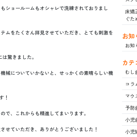
てもショールームもオシャレで洗練されておりまし
床矯
ぐた
ステムをたくさん拝見させていただき、とても刺激を
お知
お知
には驚きました。
カテ
むし
い機械についていかないと、せっかくの素晴らしい機
コラ
マウ
す！
予防
なので、これからも精進してまいります。
小児
強させていただき、ありがとうございました！
小児