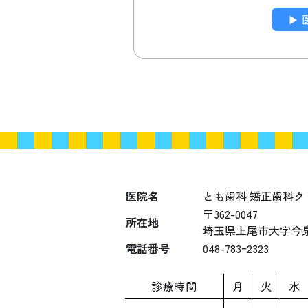
▶︎
投
稿
ナ
ビ
ゲ
医院名
とも歯科 矯正歯科ク
〒362-0047
ー
所在地
埼玉県上尾市大字今泉1
シ
電話番号
048-783ｰ2323
ョ
診療時間
月
火
水
ン