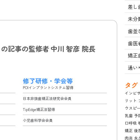
差し
未分
歯並
歯医
この記事の監修者
中川 智彦 院長
矯正
通い
修了研修・学会等
タグ
POIインプラントシステム習得
インビ
日本非抜歯矯正法研究会会員
リット
ウスピ
TipEdge矯正法習得
乳歯
予
小児歯科学会会員
口呼吸
矯正
後
肉炎
永